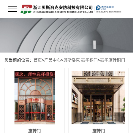
您当前的位置：
首页
>
产品中心
>
贝斯洛克 豪华铜门
>
豪华旋转铜门
旋转门
旋转门